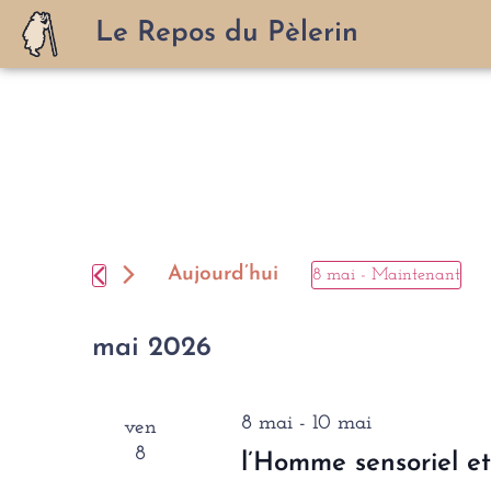
Le Repos du Pèlerin
Aujourd’hui
8 mai
 - 
Maintenant
Sélectionnez
une
date.
mai 2026
8 mai
-
10 mai
ven
8
l’Homme sensoriel et