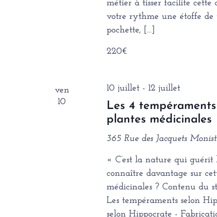
métier à tisser facilite cett
votre rythme une étoffe de vo
pochette, […]
220€
10 juillet
-
12 juillet
ven
10
Les 4 tempéraments 
plantes médicinales
365 Rue des Jacquets
Monistr
« C’est la nature qui guéri
connaître davantage sur cet
médicinales ? Contenu d
Les tempéraments selon Hip
selon Hippocrate - Fabricati